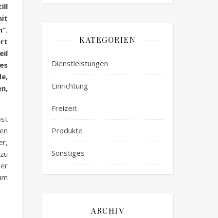
ill
mit
“.
KATEGORIEN
rt
eil
Dienstleistungen
des
e,
Einrichtung
n,
Freizeit
öst
Produkte
hen
er,
Sonstiges
 zu
er
zum
ARCHIV