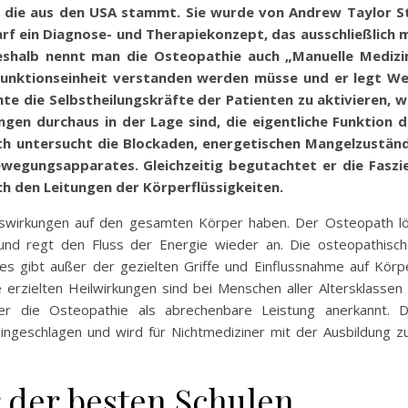
, die aus den USA stammt. Sie wurde von Andrew Taylor St
rf ein Diagnose- und Therapiekonzept, das ausschließlich 
shalb nennt man die Osteopathie auch „Manuelle Medizin
 Funktionseinheit verstanden werden müsse und er legt We
hte die Selbstheilungskräfte der Patienten zu aktivieren, w
gen durchaus in der Lage sind, die eigentliche Funktion 
th untersucht die Blockaden, energetischen Mangelzuständ
wegungsapparates. Gleichzeitig begutachtet er die Faszie
h den Leitungen der Körperflüssigkeiten.
uswirkungen auf den gesamten Körper haben. Der Osteopath l
 und regt den Fluss der Energie wieder an. Die osteopathisc
s gibt außer der gezielten Griffe und Einflussnahme auf Körp
 erzielten Heilwirkungen sind bei Menschen aller Altersklassen
r die Osteopathie als abrechenbare Leistung anerkannt. D
ingeschlagen und wird für Nichtmediziner mit der Ausbildung 
 der besten Schulen