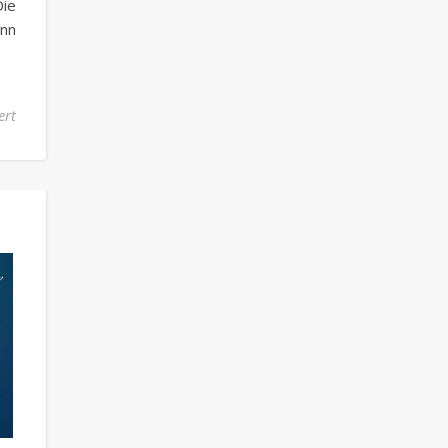
Die
ann
für Berufe im Gesundheitswesen – Heute: Der Osteopath
ert