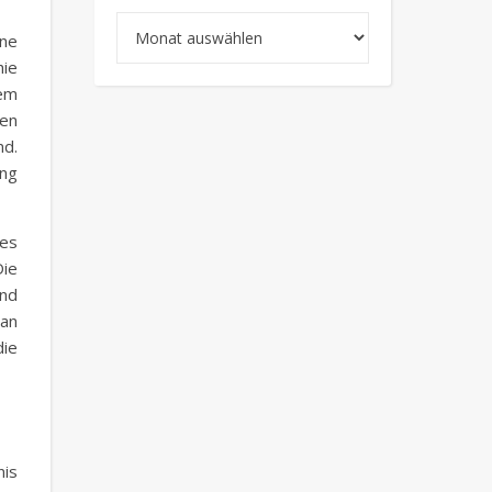
Archiv
ine
hie
dem
fen
nd.
ung
es
Die
und
Man
die
nis