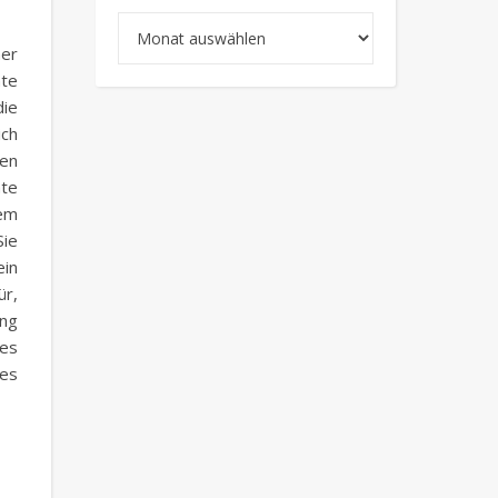
Archiv
her
nte
die
ich
gen
mte
nem
Sie
ein
ür,
ng
des
 es