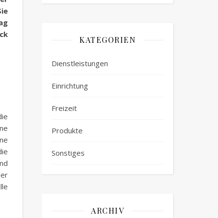
Sie
ag
ck
KATEGORIEN
Dienstleistungen
Einrichtung
Freizeit
ie
ine
Produkte
ine
die
Sonstiges
und
Der
lle
ARCHIV